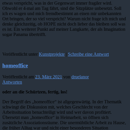
etwas verspricht, was in der Gegenwart immer fragiler wird.
Obwohl er 4-mal am Tag fährt, sind die Sitzplätze unbesetzt. Soll
ich es wagen und mich fremdbestimmt an einen mir unbekannten
Ort bringen, der so viel verspricht? Warum nicht frage ich mich und
denke gleichzeitig, ob HOPE nicht doch lieber das bleiben soll was
es ist. Ein weiterer Punkt auf meiner Langkarte, der als Imagination
sogar Panama übertrifft.
Veröffentlicht unter
Kunstprojekte
|
Schreibe eine Antwort
homeoffice
Veröffentlicht am
23. März 2021
von
druelanor
Antworten
oder an die Schürtzen, fertig, los!
Der Begriff des „homeoffice“ ist allgegenwärtig. In der Thematik
schwingt die Diskussion mit, welches Geschlecht von der
Arbeitssituation benachteiligt wird und wer davon profitiert.
Übersetzt man „homeoffice“ in Heimarbeit, so öffnen sich
zusätzliche Assoziationsräume. Die unermühtliche Arbeit zu Hause,
die früher Alltag war und nicht einer besonderen Situation