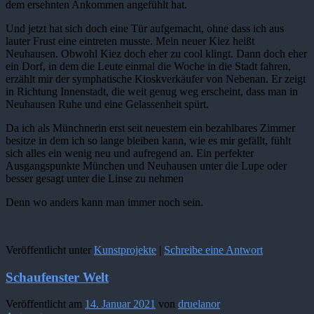
dem ersehnten Ankommen angefühlt hat.
Und jetzt hat sich doch eine Tür aufgemacht, ohne dass ich aus
lauter Frust eine eintreten musste. Mein neuer Kiez heißt
Neuhausen. Obwohl Kiez doch eher zu cool klingt. Dann doch eher
ein Dorf, in dem die Leute einmal die Woche in die Stadt fahren,
erzählt mir der symphatische Kioskverkäufer von Nebenan. Er zeigt
in Richtung Innenstadt, die weit genug weg erscheint, dass man in
Neuhausen Ruhe und eine Gelassenheit spürt.
Da ich als Münchnerin erst seit neuestem ein bezahlbares Zimmer
besitze in dem ich so lange bleiben kann, wie es mir gefällt, fühlt
sich alles ein wenig neu und aufregend an. Ein perfekter
Ausgangspunkte München und Neuhausen unter die Lupe oder
besser gesagt unter die Linse zu nehmen
Denn wo anders kann man immer noch sein.
Veröffentlicht unter
Kunstprojekte
|
Schreibe eine Antwort
Schaufenster Welt
Veröffentlicht am
14. Januar 2021
von
druelanor