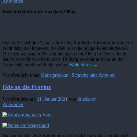
Antworten
Berichterstattungen aus dem Alltag
Haben Sie sich im Alltag schon über kurdische Literatur informiert?
Fehlt dazu das Interesse, die Zeit oder die nötige Kontaktadresse?
Für letzteres wagen Sie sich hinaus in den Alltag in Deutschland,
das Wissen für Alle bereit hält- Bildung ist elitär und nur an der
Universität erlebbar? Fehlanzeige.
Weiterlesen
→
Veröffentlicht unter
Kunstprojekte
|
Schreibe eine Antwort
Ode an die Provinz
Veröffentlicht am
11. Januar 2021
von
druelanor
Antworten
Na, auch nichts los? Einreihung in die Nichtslosigkeit. Solidarisch