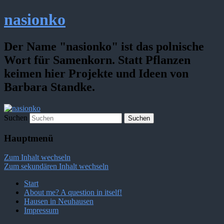
nasionko
Der Name "nasionko" ist das polnische
Wort für Samenkorn. Statt Pflanzen
keimen hier Projekte und Ideen von
Barbara Standke.
Suchen
Hauptmenü
Zum Inhalt wechseln
Zum sekundären Inhalt wechseln
Start
About me? A question in itself!
Hausen in Neuhausen
Impressum