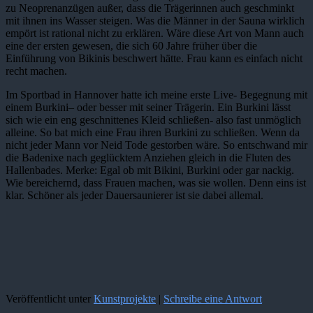
zu Neoprenanzügen außer, dass die Trägerinnen auch geschminkt
mit ihnen ins Wasser steigen. Was die Männer in der Sauna wirklich
empört ist rational nicht zu erklären. Wäre diese Art von Mann auch
eine der ersten gewesen, die sich 60 Jahre früher über die
Einführung von Bikinis beschwert hätte. Frau kann es einfach nicht
recht machen.
Im Sportbad in Hannover hatte ich meine erste Live- Begegnung mit
einem
Burkini
– oder besser mit seiner Trägerin. Ein
Burkini
lässt
sich wie ein eng geschnittenes Kleid schließen- also fast unmöglich
alleine. So bat mich eine Frau ihren
Burkini
zu schließen. Wenn da
nicht jeder Mann vor Neid Tode gestorben wäre. So entschwand mir
die Badenixe nach geglücktem Anziehen gleich in die Fluten des
Hallenbades. Merke: Egal ob mit Bikini,
Burkini
oder gar nackig.
Wie bereichernd, dass Frauen machen, was sie wollen. Denn eins ist
klar. Schöner als jeder Dauersaunierer ist sie dabei allemal.
Veröffentlicht unter
Kunstprojekte
|
Schreibe eine Antwort