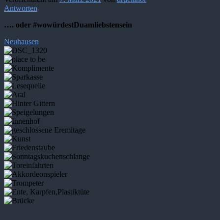
Antworten
…. oder #wowürdestDuamliebstensein
Neuhausen