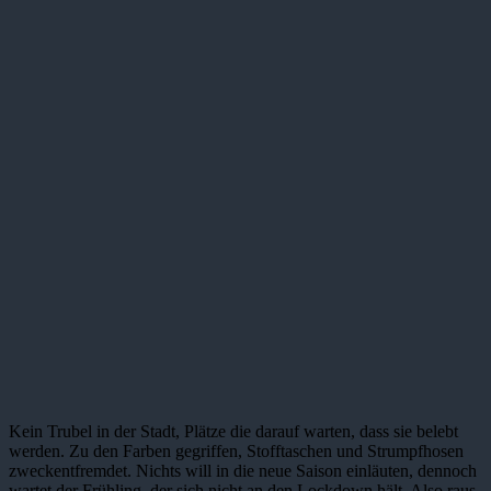
Kein Trubel in der Stadt, Plätze die darauf warten, dass sie belebt
werden. Zu den Farben gegriffen, Stofftaschen und Strumpfhosen
zweckentfremdet. Nichts will in die neue Saison einläuten, dennoch
wartet der Frühling, der sich nicht an den Lockdown hält. Also raus