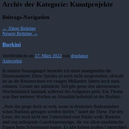
Archiv der Kategorie:
Kunstprojekte
Beitrags-Navigation
←
Ältere Beiträge
Neuere Beiträge
→
Burkini
Veröffentlicht am
17. März 2022
von
druelanor
Antworten
In meinen Saunagängen bemerke ich meist unangenehm die
Dauersaunierer. Diese Spezies ist noch nicht ausgestorben, obwohl
sie an die Riesenechsen vor einigen Milliarden Jahren doch stark
erinnern. Gerade der männliche Teil gibt gerne den allerneuesten
Wochenklatsch lautstark während des Aufgusses preis. Ein Thema
was über mehrere Wochen an Aktualität beibehält ist der
Burkini
.-
„Nein das ginge doch zu weit, wenn in deutschen Badeanstalten
schon
Burkinis
getragen werden dürfen.“ lautet die These. Für den
Leser, der noch nicht den Unterschied zum Bikini weiß:
Burkinis
sind eng anliegende Ganzkörperanzüge, die vor allem muslimische
Frauen beim Schwimmen tragen. Es gibt keinen großen Unterschied