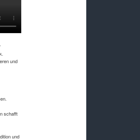
r
k.
ieren und
ken.
n schafft
dition und