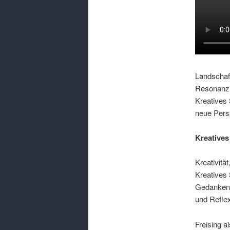
Landschaft
Resonanzr
Kreatives 
neue Pers
Kreatives
Kreativitä
Kreatives 
Gedankenst
und Reflex
Freising a