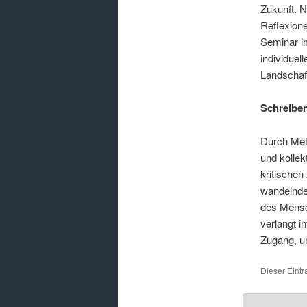
Zukunft. N
Reflexion
Seminar i
individuel
Landschaf
Schreibe
Durch Meth
und kollek
kritischen
wandelnden
des Mensch
verlangt i
Zugang, u
Dieser Eintr