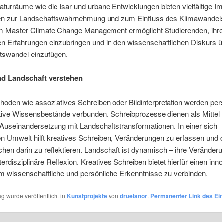
aturräume wie die Isar und urbane Entwicklungen bieten vielfältige Im
en zur Landschaftswahrnehmung und zum Einfluss des Klimawandel
m Master Climate Change Management ermöglicht Studierenden, ihr
len Erfahrungen einzubringen und in den wissenschaftlichen Diskurs 
tswandel einzufügen.
nd Landschaft verstehen
oden wie assoziatives Schreiben oder Bildinterpretation werden per
tive Wissensbestände verbunden. Schreibprozesse dienen als Mittel 
 Auseinandersetzung mit Landschaftstransformationen. In einer sich
 Umwelt hilft kreatives Schreiben, Veränderungen zu erfassen und d
en darin zu reflektieren. Landschaft ist dynamisch – ihre Veränder
nterdisziplinäre Reflexion. Kreatives Schreiben bietet hierfür einen inn
m wissenschaftliche und persönliche Erkenntnisse zu verbinden.
ag wurde veröffentlicht in
Kunstprojekte
von
druelanor
.
Permanenter Link des Ei