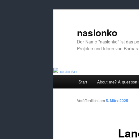
nasionko
Der Name "nasionko" ist das po
Projekte und Ideen von Barbar
Hauptmenü
Start
About me? A question in
Zum
Inhalt
Veröffentlicht am
5. März 2025
wechseln
Lan