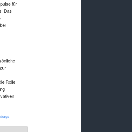
pulse für
s. Das
e
über
sönliche
zur
ie Rolle
ung
ovativen
ntrags
.