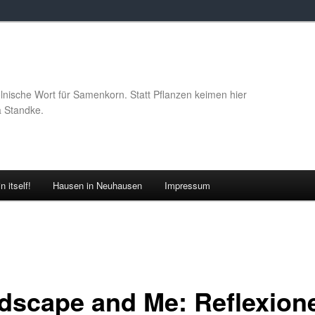
lnische Wort für Samenkorn. Statt Pflanzen keimen hier
a Standke.
 itself!
Hausen in Neuhausen
Impressum
dscape and Me: Reflexion